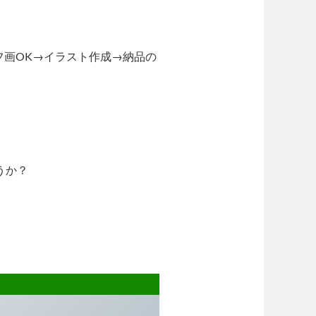
フ画OK→イラスト作成→納品の
うか？