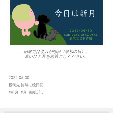
旧暦では新月が朔日（最初の日）。
良いひと月をお過ごしください。
2022-05-30
投稿先
徒然に絵日記
新月
月
絵日記