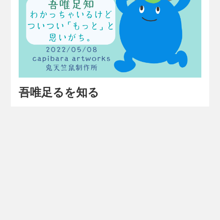
吾唯足るを知る